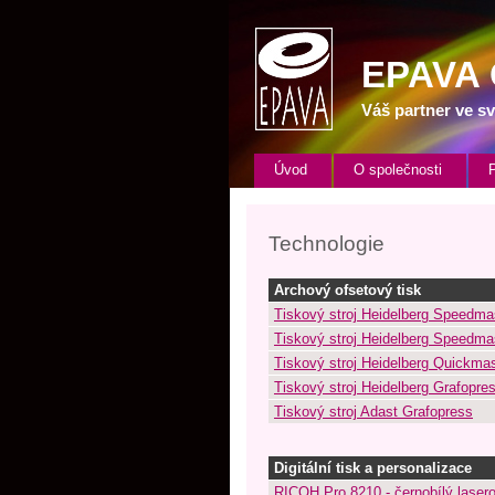
EPAVA
Váš partner ve sv
Úvod
O společnosti
Technologie
Archový ofsetový tisk
Tiskový stroj Heidelberg Speedma
Tiskový stroj Heidelberg Speedma
Tiskový stroj Heidelberg Quickma
Tiskový stroj Heidelberg Grafopre
Tiskový stroj Adast Grafopress
Digitální tisk a personalizace
RICOH Pro 8210 - černobílý lasero