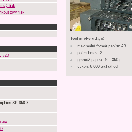
rový tisk
nkoustový tisk
Technické údaje:
maximální formát papíru: A3+
počet barev: 2
C 720
gramáž papíru: 40 - 350 g
výkon: 8 000 archů/hod.
raphics SP 650-8
950e
60