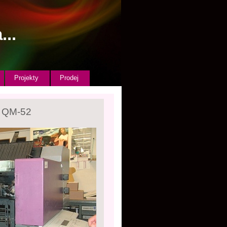
...
Projekty
Prodej
r QM-52