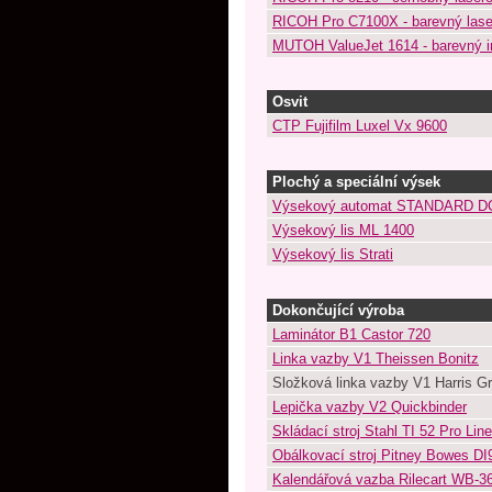
RICOH Pro C7100X - barevný lase
MUTOH ValueJet 1614 - barevný i
Osvit
CTP Fujifilm Luxel Vx 9600
Plochý a speciální výsek
Výsekový automat STANDARD D
Výsekový lis ML 1400
Výsekový lis Strati
Dokončující výroba
Laminátor B1 Castor 720
Linka vazby V1 Theissen Bonitz
Složková linka vazby V1 Harris G
Lepička vazby V2 Quickbinder
Skládací stroj Stahl TI 52 Pro Line
Obálkovací stroj Pitney Bowes DI
Kalendářová vazba Rilecart WB-3