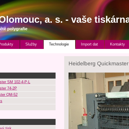
Olomouc, a. s. - vaše tiskárna
ětě polygrafie
Produkty
Služby
Technologie
Import dat
Kontakty
Heidelberg Quickmaste
ster SM 102-4-P-L
ster 74-2P
ster QM-52
ss
vý tisk