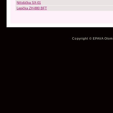
Níťošička SX-01
Lepička ZH-880 BFT
Copyright © EPAVA Olomo