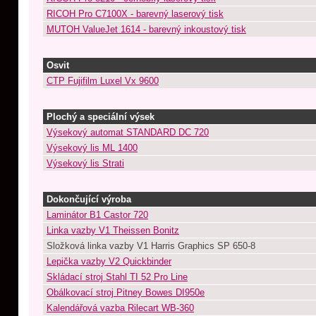
RICOH Pro C7100X - barevný laserový tisk
MUTOH ValueJet 1614 - barevný inkoustový tisk
Osvit
CTP Fujifilm Luxel Vx 9600
Plochý a speciální výsek
Výsekový automat STANDARD DC 720
Výsekový lis ML 1400
Výsekový lis Strati
Dokončující výroba
Laminátor B1 Castor 720
Linka vazby V1 Theissen Bonitz
Složková linka vazby V1 Harris Graphics SP 650-8
Lepička vazby V2 Quickbinder
Skládací stroj Stahl TI 52 Pro Line
Obálkovací stroj Pitney Bowes DI950e
Kalendářová vazba Rilecart WB-360