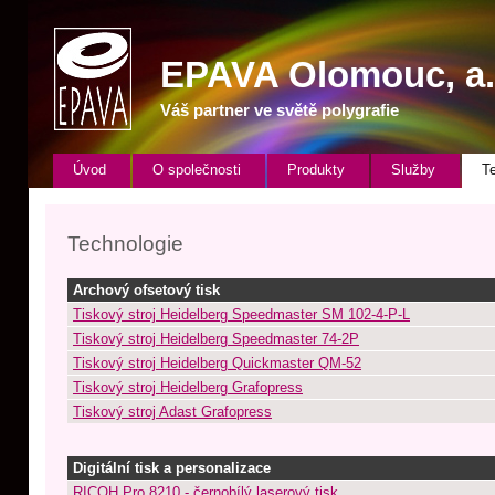
EPAVA
Olomouc, a. s
Váš partner ve světě polygrafie
Úvod
O společnosti
Produkty
Služby
T
Technologie
Archový ofsetový tisk
Tiskový stroj Heidelberg Speedmaster SM 102-4-P-L
Tiskový stroj Heidelberg Speedmaster 74-2P
Tiskový stroj Heidelberg Quickmaster QM-52
Tiskový stroj Heidelberg Grafopress
Tiskový stroj Adast Grafopress
Digitální tisk a personalizace
RICOH Pro 8210 - černobílý laserový tisk