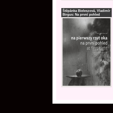
Štěpánka Bieleszová, Vladimír
Birgus: Na první pohled