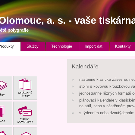
Olomouc, a. s. - vaše tiskárna
ětě polygrafie
Produkty
Služby
Technologie
Import dat
Kontakty
Kalendáře
nástěnné klasické závěsné, ne
stolní s kovovou kroužkovou v
jednostranné různých formátů o
plánovací kalendáře v klasické
na stůl, nebo v nástěnném prov
s týdenním nebo dvoutýdenním