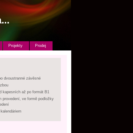
...
Projekty
Prodej
bo dvoustranné závěsné
azbou
d kapesních až po formát B1
m provedení, ve formě podložky
edení
 kalendáriem