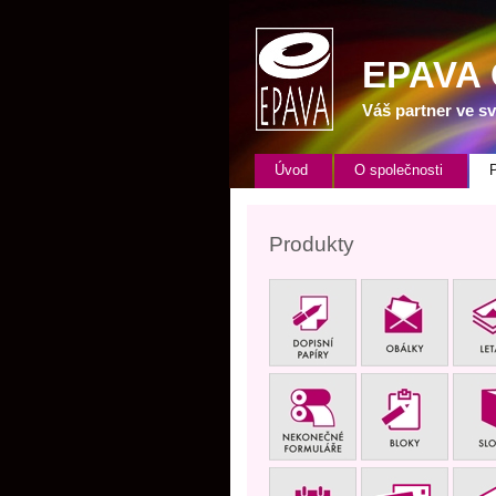
EPAVA
Váš partner ve sv
Úvod
O společnosti
Produkty