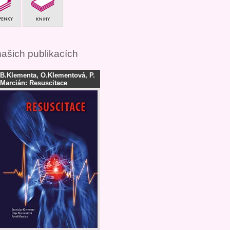
našich publikacích
B.Klementa, O.Klementová, P.
Marcián: Resuscitace