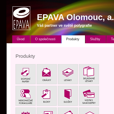
EPAVA
Olomouc, a. s
Váš partner ve světě polygrafie
Úvod
O společnosti
Produkty
Služby
T
Produkty