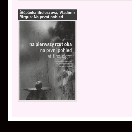
Štěpánka Bieleszová, Vladimír
Birgus: Na první pohled