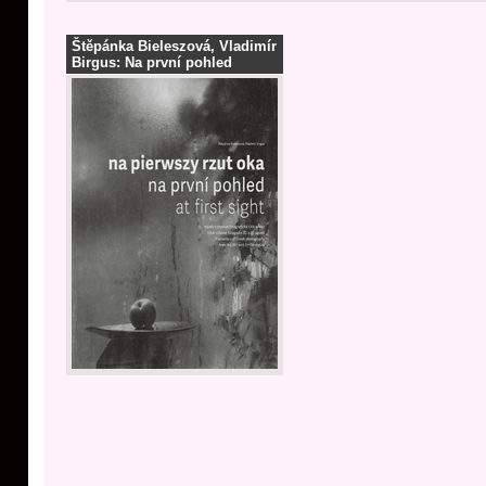
Štěpánka Bieleszová, Vladimír
Birgus: Na první pohled