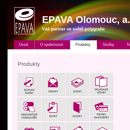
EPAVA
Olomouc, a. s
Váš partner ve světě polygrafie
Úvod
O společnosti
Produkty
Služby
T
Produkty