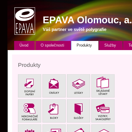
EPAVA
Olomouc, a. s
Váš partner ve světě polygrafie
Úvod
O společnosti
Produkty
Služby
T
Produkty