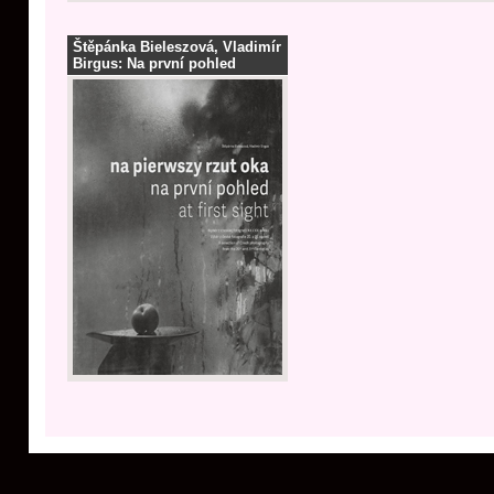
Štěpánka Bieleszová, Vladimír
Birgus: Na první pohled